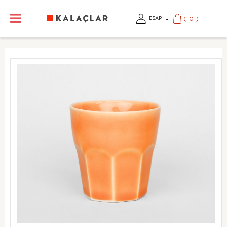
(
0
)
HESAP