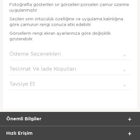
Fotoğrafta gösterilen sır görselleri porselen çamur üzerine
uygulanmıştır.
Seçilen sırın örtücülük özelliğine ve uygulama kalınlığına
göre çamurun rengi sonuca etki edebilir.
Görsellerin rengi ekran ayarlarınıza göre değişiklik
gösterebilir.
Ödeme Seçenekleri
Teslimat Ve İade Koşulları
Tavsiye Et
Önemli Bilgiler
Hızlı Erişim