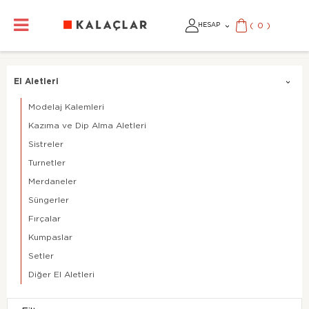
(
0
)
HESAP
El Aletleri
Modelaj Kalemleri
Kazıma ve Dip Alma Aletleri
Sistreler
Turnetler
Merdaneler
Süngerler
Fırçalar
Kumpaslar
Setler
Diğer El Aletleri