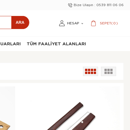
Bize Ulaşın : 0539 811 06 06
0
HESAP
SEPET
(
)
SUARLARI
TÜM FAALIYET ALANLARI