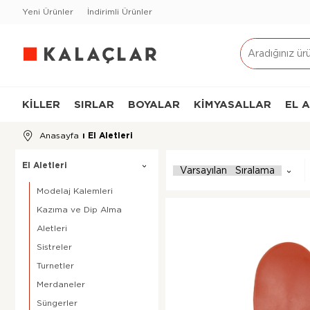
Yeni Ürünler
İndirimli Ürünler
KILLER
SIRLAR
BOYALAR
KIMYASALLAR
EL 
Anasayfa
›
El Aletleri
El Aletleri
Modelaj Kalemleri
Kazıma ve Dip Alma
Aletleri
Sistreler
Turnetler
Merdaneler
Süngerler