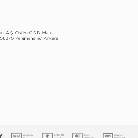
an. A.Ş. Ostim O.S.B. Mah.
8 06370 Yenimahalle/ Ankara