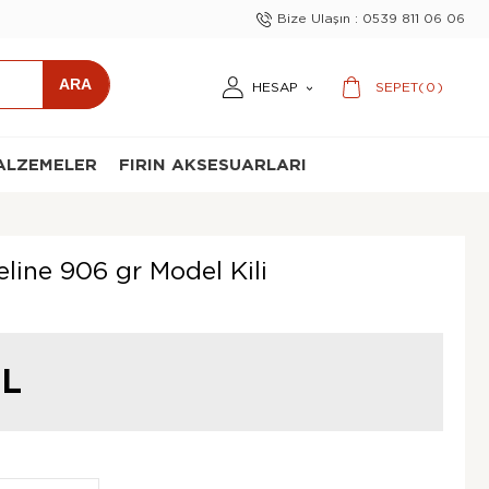
Bize Ulaşın : 0539 811 06 06
0
HESAP
SEPET
(
)
ALZEMELER
FIRIN AKSESUARLARI
eline 906 gr Model Kili
L