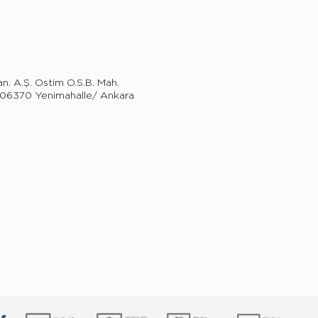
an. A.Ş. Ostim O.S.B. Mah.
8 06370 Yenimahalle/ Ankara