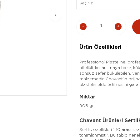
Ürün Özellikleri
Professional Plasteline, profe
nitelikli, kullanılmaya hazır, 
sonsuz sefer bükülebilen, yeni
malzemedir. Chavant’ın orijinal
plastelin elde edilmesini garant
Miktar
906 gr
Chavant Ürünleri Sertli
Sertlik özellikleri 1-10 arası s
tanımlanmıştır. Bu tablo genel 