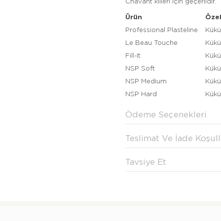
Chavant killeri için geçerlidir.
Ürün
Özel
Professional Plasteline
Kükü
Le Beau Touche
Kükü
Fill-It
Kükü
NSP Soft
Kükü
NSP Medium
Kükü
NSP Hard
Kükü
Ödeme Seçenekleri
Teslimat Ve İade Koşull
Tavsiye Et