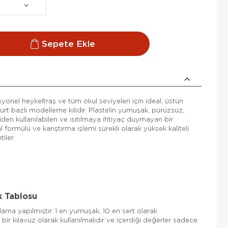
Sepete Ekle
syonel heykeltraş ve tüm okul seviyeleri için ideal, üstün
kükürt bazlı modelleme kilidir. Plastelin yumuşak, pürüzsüz,
den kullanılabilen ve ısıtılmaya ihtiyaç duymayan bir
 formülü ve karıştırma işlemi sürekli olarak yüksek kaliteli
iler.
k Tablosu
ıralama yapılmıştır. 1 en yumuşak, 10 en sert olarak
bir kılavuz olarak kullanılmalıdır ve içerdiği değerler sadece