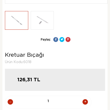
Paylaş:
Kretuar Bıçağı
Ürün Kodu:6018
126,31
TL