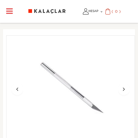
(
0
)
HESAP