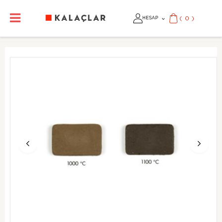
(
0
)
HESAP