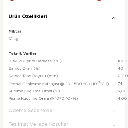
Ürün Özellikleri
Miktar
10 kg
Teknik Veriler
Bisküvi Pişirim Derecesi (°C)
1000
Şamot Oranı (%)
40
Şamot Tane Boyutu (mm)
0-2,
-7
74
Termal Genleşme Katsayısı @ 20 - 500 °C (x10
ºC-1)
Kuruma Küçülme Oranı (%)
5,00
Pişme Küçülme Oranı @ 1070 °C (%)
4,00
Ödeme Seçenekleri
Teslimat Ve İade Koşulları