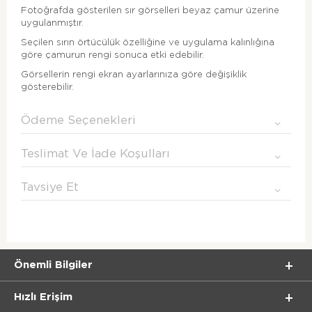
Fotoğrafda gösterilen sır görselleri beyaz çamur üzerine
uygulanmıştır.
Seçilen sırın örtücülük özelliğine ve uygulama kalınlığına
göre çamurun rengi sonuca etki edebilir.
Görsellerin rengi ekran ayarlarınıza göre değişiklik
gösterebilir.
Ödeme Seçenekleri
Teslimat Ve İade Koşulları
Tavsiye Et
Önemli Bilgiler
Hızlı Erişim