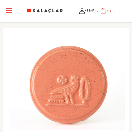
(
0
)
HESAP