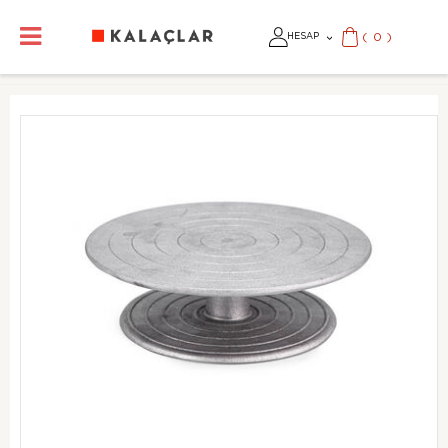
(
0
)
HESAP