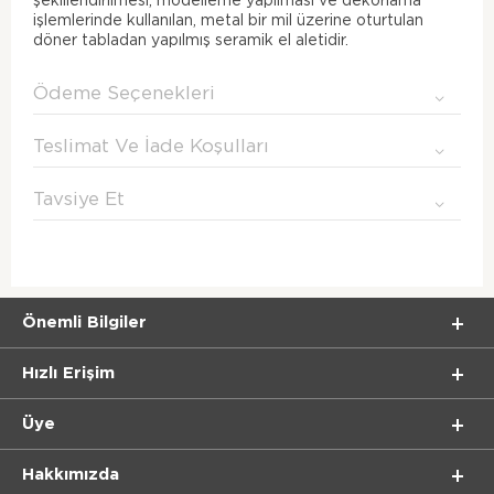
şekillendirilmesi, modelleme yapılması ve dekorlama
işlemlerinde kullanılan, metal bir mil üzerine oturtulan
döner tabladan yapılmış seramik el aletidir.
Ödeme Seçenekleri
Teslimat Ve İade Koşulları
Tavsiye Et
Önemli Bilgiler
Hızlı Erişim
Üye
Hakkımızda