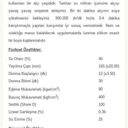
kullanılan bir alçı çeşididir. Tartılan su miktarı içerisine alçıyı
yavaş yavaş serperek ekleyiniz. Bir iki dakika alçının suya
çökelmesini bekleyiniz. 300-350 dv/dk hızla 3-4 dakika
karıştırmayla yapılan karışımlar iyi sonuç vermektedir. Nem ve
ıslaklığa maruz kalabilecek uygulamalarda üzerine silikon esaslı
bir boya kaplanmalıdır.
Fiziksel Özellikler:
Su Oranı (%)
40
Yayılma Çapı (mm)
165 (±20,00)
Donma Başlangıcı (dk)
12 (±3,50)
Donma Bitimi (dk)
30
2
90
Eğilme Mukavemeti (kgw/cm
)
2
400
Basınç Mukavemeti (kgf/cm
)
Sertlik (Shore D)
100
Lineer Genleşme (%)
0.36
Su Emme (%)
25