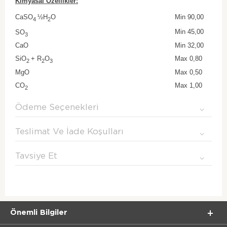
Kimyasal Özellikler:
CaSO
½H
O
Min 90,00
4
2
Min 45,00
SO
3
CaO
Min 32,00
SiO
+ R
O
Max 0,80
2
2
3
MgO
Max 0,50
CO
Max 1,00
2
Ödeme Seçenekleri
Teslimat Ve İade Koşulları
Tavsiye Et
Önemli Bilgiler