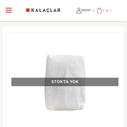
(
0
)
HESAP
STOKTA YOK